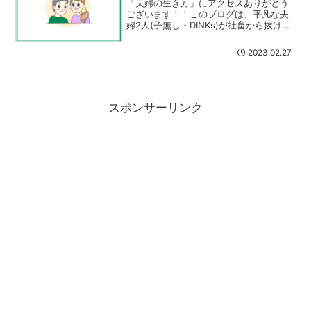
「夫婦の生き方」にアクセスありがとう
ございます！！このブログは、平凡な夫
婦2人(子無し・DINKs)が社畜から抜け出
すために試行錯誤しながら生活していく
「資産運用・節約・貯蓄・日常」につい
2023.02.27
て綴るブログです。夫婦ともに資産運用
を行っており、資...
スポンサーリンク