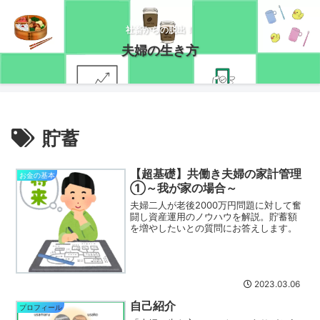
社畜からの脱出！
夫婦の生き方
貯蓄
【超基礎】共働き夫婦の家計管理
お金の基本
①～我が家の場合～
夫婦二人が老後2000万円問題に対して奮
闘し資産運用のノウハウを解説。貯蓄額
を増やしたいとの質問にお答えします。
2023.03.06
自己紹介
プロフィール