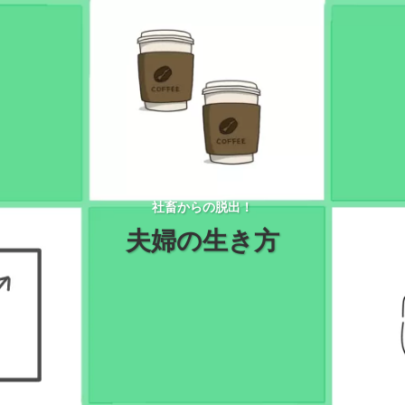
社畜からの脱出！
夫婦の生き方