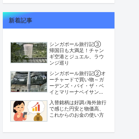
新着記事
シンガポール旅行記③
帰国日も大満足！チャン
ギ空港とジュエル、ラウ
ンジ巡り
シンガポール旅行記②オ
ーチャードで買い物～ガ
ーデンズ・バイ・ザ・ベ
イとマリーナベイサンズ
へ
入替銘柄は好調♪海外旅行
で感じた円安と物価高、
これからのお金の使い方