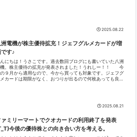
2025.08.22
八洲電機が株主優待拡充！ジェフグルメカードが増
額です♪
こんにちは！うさこです。過去数回ブログにも書いていた八洲
電機。株主優待の拡充が発表されました！うれしー！！ 今
年の９月から適用なので、今から買っても対象です。ジェフグ
ルメカードは期限がなく、おつりが出るので何枚あっても良い
待！ 私はもと...
2025.08.21
ファミリーマートでクオカードの利用終了を発表
(T_T)今後の優待株との向き合い方を考える。