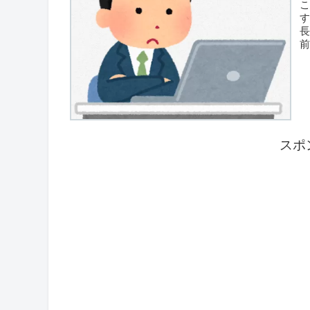
長
節
スポ