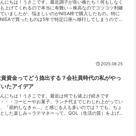
こんにちは！うさこです。最近調子が良い株たち！何もしなく
ても上げてくれるので本当に有難い～株高なのでコツコツ利確
ていましたが、悩ましいのがNISA枠で購入したもの。特に
NISAで買ったものは5年で特定口座へ移行してしまうので、
の前に売...
2025.08.25
投資資金ってどう捻出する？会社員時代の私がやっ
ていたアイデア
こんにちは！うさこです。最近は何でも値上げ続きです
ね・・・コーヒーやお菓子、ランチ代までじわじわ上がってい
て、「節約しなきゃ…」と感じる人も多いのでは？でも、ちょ
とした楽しみ＝ラテマネーって、QOL（生活の質）を上げる
めに必要なものでも...