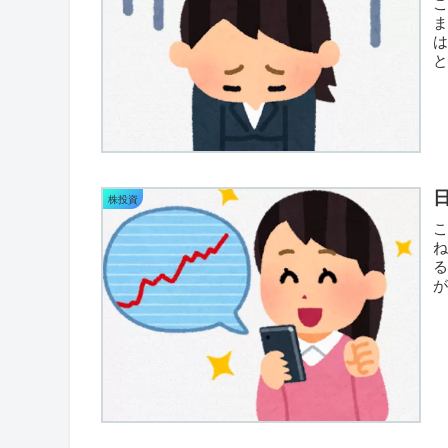
（
株投資
が
ま