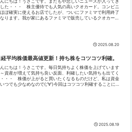
こんにちは！うさこです。またもや悲しいニュースが入ってき
ました・・・ 株主優待でも人気の高いクオカード。コンビニ
はほぼ確実に使えるお店でしたが、ついにファミマで利用終了
となります。我が家にあるファミマで販売しているクオカード
貰い物）も、こ...
2025.08.20
日経平均株価最高値更新！持ち株をコツコツ利確。
こんにちは！うさこです。毎日気持ちよく株価を上げています
ね～資産が増えて気持ち良い反面、利確したい気持ちも出てく
る・・・ 株価が上がると買いたくなるものだけど、私は資金
いつでも少なめなので(;'∀')今回はコツコツ利確することにし
した。...
2025.08.19