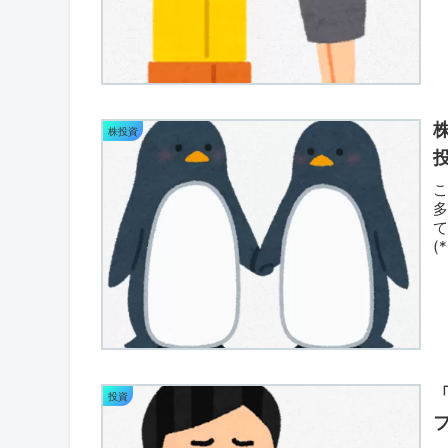
株投資
多
(
た
投資