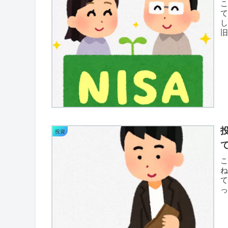
し
旧
そ
投資
っ
た