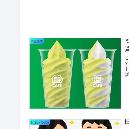
株主優待
ぱ
無
NISA・iDeCo