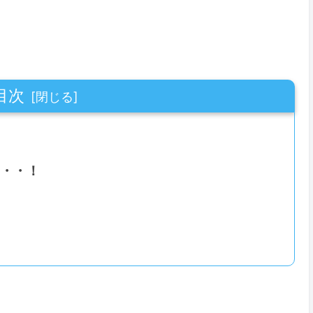
目次
・・！
！