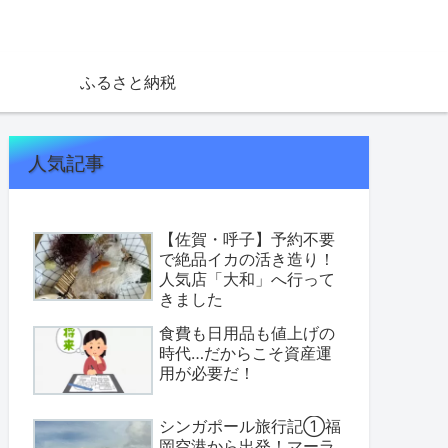
ふるさと納税
人気記事
【佐賀・呼子】予約不要
で絶品イカの活き造り！
人気店「大和」へ行って
きました
食費も日用品も値上げの
時代…だからこそ資産運
用が必要だ！
シンガポール旅行記①福
岡空港から出発！マーラ