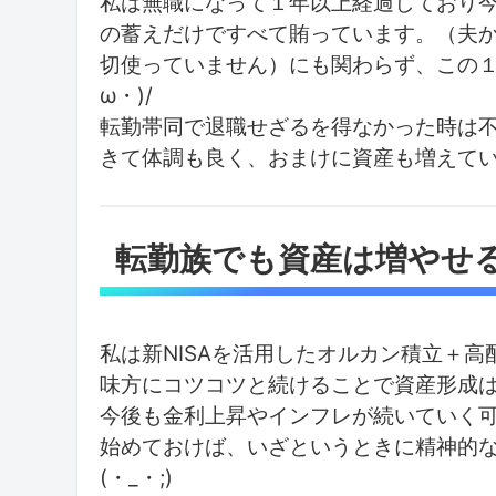
私は無職になって１年以上経過しており
の蓄えだけですべて賄っています。（夫
切使っていません）にも関わらず、この１
ω・)/
転勤帯同で退職せざるを得なかった時は
きて体調も良く、おまけに資産も増えているな
転勤族でも資産は増やせ
私は新NISAを活用したオルカン積立＋
味方にコツコツと続けることで資産形成
今後も金利上昇やインフレが続いていく
始めておけば、いざというときに精神的
(・_・;)