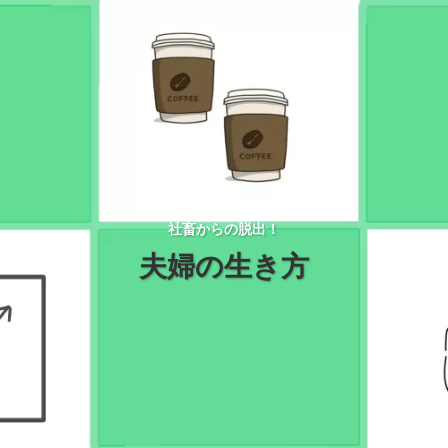
社畜からの脱出！
夫婦の生き方