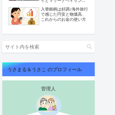
イとマリーナベイサンズ
へ
入替銘柄は好調♪海外旅行
で感じた円安と物価高、
これからのお金の使い方
うさまる＆うさこ のプロフィール
管理人