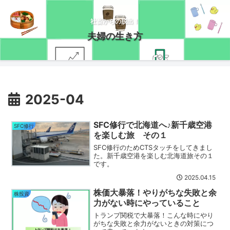
社畜からの脱出！
夫婦の生き方
2025-04
SFC修行で北海道へ♪新千歳空港
SFC修行
を楽しむ旅 その１
SFC修行のためCTSタッチをしてきまし
た。新千歳空港を楽しむ北海道旅その１
です。
2025.04.15
株価大暴落！やりがちな失敗と余
株投資
力がない時にやっていること
トランプ関税で大暴落！こんな時にやり
がちな失敗と余力がないときの対策につ