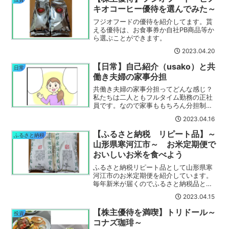
キオコーヒー優待を選んでみた～
フジオフードの優待を紹介してます。貰
える優待は、お食事券か自社PB商品等か
ら選ぶことができます。
2023.04.20
【日常】自己紹介（usako）と共
日常
働き夫婦の家事分担
共働き夫婦の家事分担ってどんな感じ？
私たちは二人ともフルタイム勤務の正社
員です。なので家事ももちろん分担制！
主に私（usako）は料理を、夫
2023.04.16
（usamaru）は原状復帰（つまり、片づ
け）を担当しています。
【ふるさと納税 リピート品】～
ふるさと納税
山形県寒河江市～ お米定期便で
おいしいお米を食べよう
ふるさと納税リピート品として山形県寒
河江市のお米定期便を紹介しています。
毎年新米が届くのでふるさと納税品とし
ておススメです。
2023.04.15
【株主優待を満喫】トリドール～
投資
コナズ珈琲～