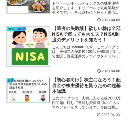
トリドールホールディングスの株主優待
を紹介します。トリドールは丸亀製麺が
有名ですが、それ以外にも色々と優待券
が利用できます。今回はコナズ珈琲で株
2023.04.09
主優待を利用した記事です。
【筆者の失敗談】欲しい株は全部
NISA・iDeCo
NISAで買っても大丈夫？NISA制
度のデメリットを知ろう！
こんにちはusamaruです。このブログで
は、夫婦二人が老後2000万円問題に対し
て奮闘し資産運用のノウハウをアドバイ
スしています。今回は、2024年の新しい
NISAが始まる前に筆者の失敗談からNISA
を学びましょう。欲しい株は全部NISAで
2023.04.06
買うのが正しいのか。一緒に考えてみま
しょう。
【初心者向け】株主になろう！配
投資
当金や株主優待を貰うための超基
本知識
このブログでは、夫婦二人が老後2000万
円問題に対して奮闘し資産運用のノウハ
ウをアドバイスしています。今回は株取
引の基礎、そもそも株とは？についての
2023.04.03
お話です。株を購入して株主になったか
ら、「配当金」「株主優待」「議決権」
がすぐに貰えるのでしょうか。そんな疑