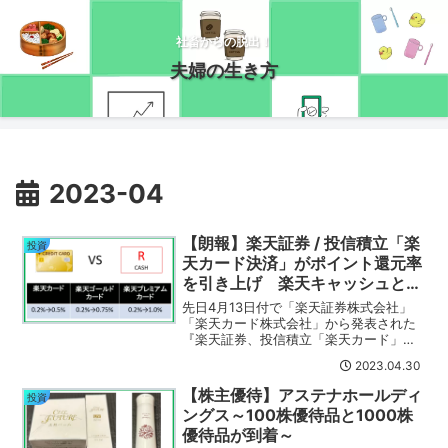
社畜からの脱出！
夫婦の生き方
2023-04
【朗報】楽天証券 / 投信積立「楽
投資
天カード決済」がポイント還元率
を引き上げ 楽天キャッシュとど
っちがお得なの？
先日4月13日付で「楽天証券株式会社」
「楽天カード株式会社」から発表された
『楽天証券、投信積立「楽天カード」ク
レジットカード決済、ポイント進呈率を
2023.04.30
引き上げ』の話題について触れてみまし
た。楽天カード決済は本当にお得になっ
【株主優待】アステナホールディ
投資
たのでしょうか？楽天キャッシュと比較
ングス～100株優待品と1000株
したいと思います。
優待品が到着～