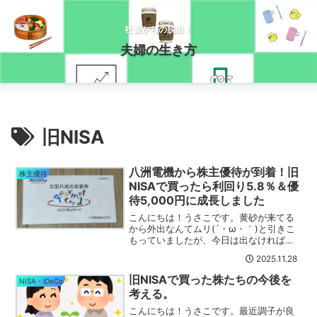
社畜からの脱出！
夫婦の生き方
旧NISA
八洲電機から株主優待が到着！旧
株主優待
NISAで買ったら利回り5.8％＆優
待5,000円に成長しました
こんにちは！うさこです。黄砂が来てる
から外出なんてムリ(´・ω・｀)と引きこ
もっていましたが、今日は出なければ。
ファミマのお試し引換券が取れちゃった
2025.11.28
し、ローソンのポン活もある。やる気の
ない主婦だけど今日は外に出ます(´・ω・
旧NISAで買った株たちの今後を
NISA・iDeCo
｀)ﾒﾝﾄﾞｲ八...
考える。
こんにちは！うさこです。最近調子が良