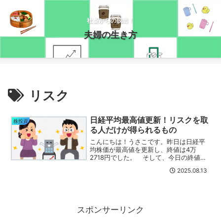
社畜からの脱出！
夫婦の生き方
リスク
日経平均最高値更新！リスクを取
株投資
る人だけが得られるもの
こんにちは！うさこです。昨日は日経平
均株価が最高値を更新し、終値は4万
2718円でした。 そして、今日の終値は
4万3274円。連日お盆の時期に最高値な
2025.08.13
んて、今まで経験したことないような？
私の資産も最高値を更新！昨日はTOBを
発表した東洋建設...
スポンサーリンク