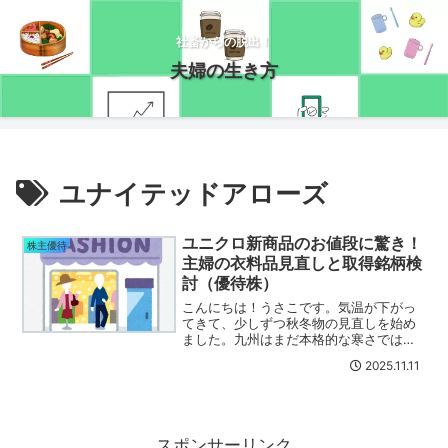
社畜からの脱出！
夫婦の生き方
ユナイテッドアローズ
ユニクロ新商品のお値段に驚き！
株主優待
主婦の衣料品見直しと取得銘柄検
討（優待株）
こんにちは！うさこです。気温が下がっ
てきて、少しずつ秋冬物の見直しを始め
ました。九州はまだ本格的な寒さではな
いのですが、数年前に買ったユニクロの
2025.11.11
ヒートテックレギンスパンツが色褪せて
きたので、そろそろ買い替えようかな～
と思ってネットをチェック...
スポンサーリンク