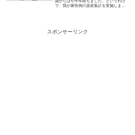
議からはや半年経ちました。というわけ
で、我が家恒例の資産集計を実施しまし
た！(/・ω・)/今年もお小遣いボーナス！
夫のボーナスはまたもや最高値を更新で
す。本当にお疲れ様です！そして・・・
私のボーナスも頂き...
スポンサーリンク