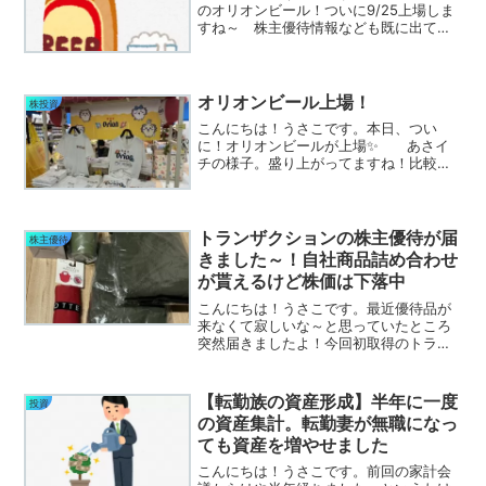
のオリオンビール！ついに9/25上場しま
すね～ 株主優待情報なども既に出てい
るし、配当もあるということなので、IPO
はかなりの激戦です。私ももちろん申し
込みましたよ！ただし、持っているのが
楽天証券とSBI...
オリオンビール上場！
株投資
こんにちは！うさこです。本日、つい
に！オリオンビールが上場✨ あさイ
チの様子。盛り上がってますね！比較的
買いやすい価格でありつつ株主優待もあ
るということで人気が出ていますね。私
ももちろんIPOに申し込みましたよ～ そ
して、結果は・・・ ...
トランザクションの株主優待が届
株主優待
きました～！自社商品詰め合わせ
が貰えるけど株価は下落中
こんにちは！うさこです。最近優待品が
来なくて寂しいな～と思っていたところ
突然届きましたよ！今回初取得のトラン
ザクションより自社商品！中身はこんな
感じ！ 意外と大きな箱にぎっしり詰
まっていました。ブランケットが嵩張っ
【転勤族の資産形成】半年に一度
投資
てるのね・・・ 一番大...
の資産集計。転勤妻が無職になっ
ても資産を増やせました
こんにちは！うさこです。前回の家計会