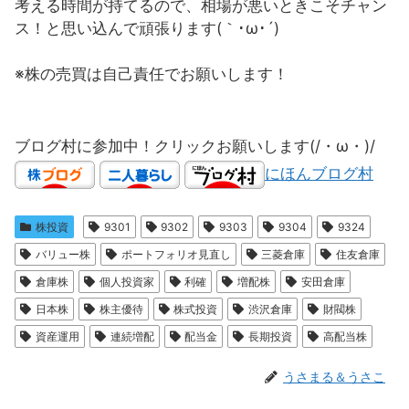
考える時間が持てるので、相場が悪いときこそチャン
ス！と思い込んで頑張ります(｀･ω･´)
※株の売買は自己責任でお願いします！
ブログ村に参加中！クリックお願いします(/・ω・)/
にほんブログ村
株投資
9301
9302
9303
9304
9324
バリュー株
ポートフォリオ見直し
三菱倉庫
住友倉庫
倉庫株
個人投資家
利確
増配株
安田倉庫
日本株
株主優待
株式投資
渋沢倉庫
財閥株
資産運用
連続増配
配当金
長期投資
高配当株
うさまる＆うさこ