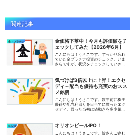
関連記事
金価格下落中！今月も評価額をチ
金・プラチナ
ェックしてみた【2026年6月】
こんにちは！うさこです。すっかり忘れ
ていた金プラチナ投資のチェック。いま
さらですが、状況をチェックしていきま
す！前回はコチラ(｀･ω･´)金（ゴール
ド）の価格推移１か月推移を見ていきま
す。下落幅が続いています(´;ω;｀)プラチ
気づけば3倍以上に上昇！エクセ
株投資
ナの価格推移...
ディ～配当も優待も充実のおスス
メ銘柄
こんにちは！うさこです。数年前に株主
優待や配当利回りを目当てに買ったエク
セディ。買った当初は値動きを多少気に
していたものの、ぐっと上げてからはほ
とんど見ることもなくなっていました。
先日持ち株の利回りをチェックしていた
オリオンビールIPO！
株投資
ところ、この銘柄は全く減...
こんにちは！うさこです。皆さんご存じ