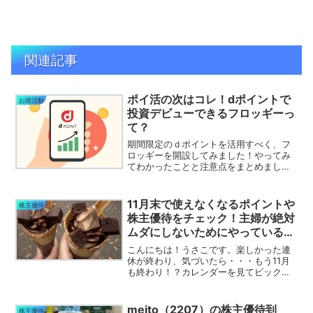
関連記事
ポイ活の次はコレ！dポイントで
お得活動
投資デビューできるフロッギーっ
て？
期間限定のｄポイントを活用すべく、フ
ロッギーを開設してみました！やってみ
てわかったことと注意点をまとめまし
た。
11月末で使えなくなるポイントや
株主優待
株主優待をチェック！主婦が絶対
ムダにしないためにやっているこ
と
こんにちは！うさこです。楽しかった連
休が終わり、気づいたら・・・もう11月
も終わり！？カレンダーを見てビックリ
しているのは私だけじゃないはず(;'∀')そ
して…忘れていませんか？株主優待やポ
イントの期限！！早速チェックしましょ
meito（2207）の株主優待到
株主優待