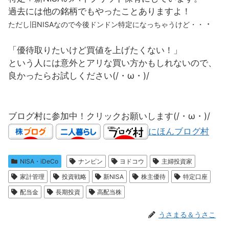
過去には他の銘柄でもやったことありますよ！
・
ただし旧NISAなので今後ドンドン特定になっちゃうけど・・
「優待取りたいけど買値を上げたくない！」
という人には意外とアリな買い方かもしれないので、
良かったらお試しください(/・ω・)/
ブログ村に参加中！クリックお願いします(/・ω・)/
にほんブログ村
NISA・iDeCo
ナンピン
ヨドコウ
主婦投資家
家計管理
投資戦略
新NISA
株主優待
特定口座
配当金
長期投資
高配当株
うさまる＆うさこ