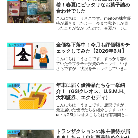
う(/・ω・)...
着！春夏にピッタリなお菓子詰め
合わせでした
こんにちは！うさこです。meitoの株主優
待が届きましたよー！今まで秋冬しか貰
ったことがなかったので、春夏バージョ
ンはお初です。暑い時期はチョコは溶け
てしまうので配慮されたラインナップが
嬉しいです(/・ω・)/あとひき豆がどんな
金価格下落中！今月も評価額をチ
金・プラチナ
味かすごく楽...
ェックしてみた【2026年6月】
こんにちは！うさこです。すっかり忘れ
ていた金プラチナ投資のチェック。いま
さらですが、状況をチェックしていきま
す！前回はコチラ(｀･ω･´)金（ゴール
ド）の価格推移１か月推移を見ていきま
す。下落幅が続いています(´;ω;｀)プラチ
年末に届く優待品たちを一挙紹
株主優待
ナの価格推移...
介！（GSIクレオス、U.S.M.H、
大和証券、エクセディ）
こんにちは！うさこです。唐突ですが、
最近届いた優待たちを紹介します～(/・
ω・)/GSIクレオスこちらは保有期間と株
数に応じてQUOカードが貰えます！私は
300株で3年以上なので、3,000円分にな
りました！ヾ(*´∀｀*)ﾉ最近QUOカー...
トランザクションの株主優待が届
株主優待
きました～！自社商品詰め合わせ