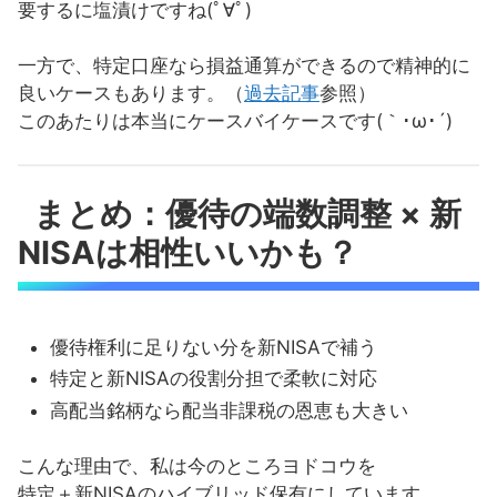
要するに塩漬けですね(ﾟ∀ﾟ)
一方で、特定口座なら損益通算ができるので精神的に
良いケースもあります。（
過去記事
参照）
このあたりは本当にケースバイケースです(｀･ω･´)
まとめ：優待の端数調整 × 新
NISAは相性いいかも？
優待権利に足りない分を新NISAで補う
特定と新NISAの役割分担で柔軟に対応
高配当銘柄なら配当非課税の恩恵も大きい
こんな理由で、私は今のところヨドコウを
特定＋新NISAのハイブリッド保有にしています。