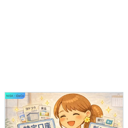
NISA・iDeCo