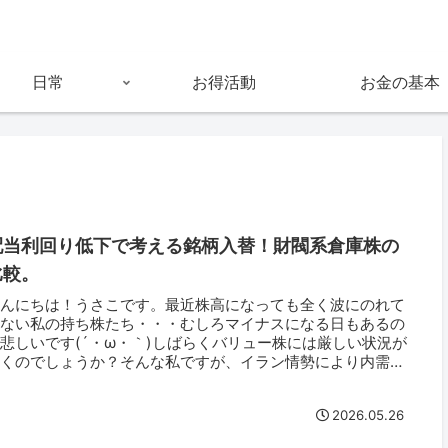
日常
お得活動
お金の基本
配当利回り低下で考える銘柄入替！財閥系倉庫株の
比較。
こんにちは！うさこです。最近株高になっても全く波にのれて
いない私の持ち株たち・・・むしろマイナスになる日もあるの
悲しいです(´・ω・｀)しばらくバリュー株には厳しい状況が
続くのでしょうか？そんな私ですが、イラン情勢により内需は
しい状況に...
2026.05.26