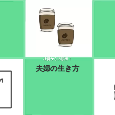
社畜からの脱出！
夫婦の生き方