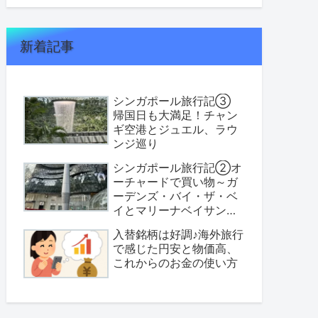
新着記事
シンガポール旅行記③
帰国日も大満足！チャン
ギ空港とジュエル、ラウ
ンジ巡り
シンガポール旅行記②オ
ーチャードで買い物～ガ
ーデンズ・バイ・ザ・ベ
イとマリーナベイサンズ
へ
入替銘柄は好調♪海外旅行
で感じた円安と物価高、
これからのお金の使い方