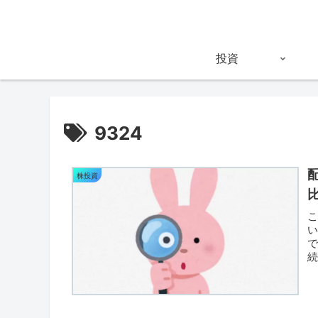
投資
9324
株投資
で
厳