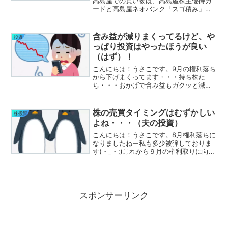
高島屋での買い物は、高島屋株主優待カ
ードと高島屋ネオバンク「スゴ積み」を
組み合わせるとお得になりますよ。
含み益が減りまくってるけど、や
投資
っぱり投資はやったほうが良い
（はず）！
こんにちは！うさこです。9月の権利落ち
から下げまくってます・・・持ち株た
ち・・・おかげで含み益もガクッと減り
悲しいです(´;ω;｀)ｳｯ特に今、無職だか
ら・・・こういう時、他に収入源がある
と強いよねーと思う。 気分屋な私はつ
株の売買タイミングはむずかしい
株投資
い弱気になってし...
よね・・・（夫の投資）
こんにちは！うさこです。8月権利落ちに
なりましたねー私も多少被弾しておりま
す(・_・;)これから９月の権利取りに向け
てあげていく気がするのでしばらくは取
引せず様子見の予定(*^^)vまたもや利確
したい病が出たので、昔買って放置して
いた投信を...
スポンサーリンク