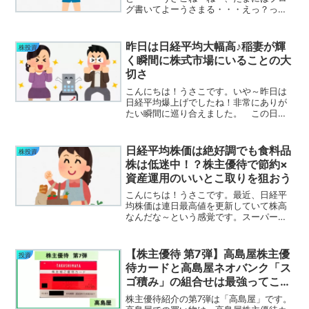
グ書いてよーうさまる・・・えっ？って
ことで、今日はいつものブログはお休み
です。 人生100年時代と言われているけ
ど、お金だけではダメなのだ。そう！自
昨日は日経平均大幅高♪稲妻が輝
株投資
分の健康寿命も大事ってこ...
く瞬間に株式市場にいることの大
切さ
こんにちは！うさこです。いや～昨日は
日経平均爆上げでしたね！非常にありが
たい瞬間に巡り合えました。 この日、
うさまる（夫）は朝から忙しく全く相場
をチェックしていなかったようで、日課
の投資YouTubeチェックで「んん
日経平均株価は絶好調でも食料品
株投資
ん？？？」となっていまし...
株は低迷中！？株主優待で節約×
資産運用のいいとこ取りを狙おう
こんにちは！うさこです。最近、日経平
均株価は連日最高値を更新していて株高
なんだな～という感覚です。スーパーで
の食料品の値上げも続いていて、日々イ
ンフレを感じてます(>_<)ですが！実は食
料品関連の株価が少し元気がないんで
【株主優待 第7弾】高島屋株主優
投資
す。最近の株高はAI...
待カードと高島屋ネオバンク「ス
ゴ積み」の組合せは最強ってこ
と？
株主優待紹介の第7弾は「高島屋」です。