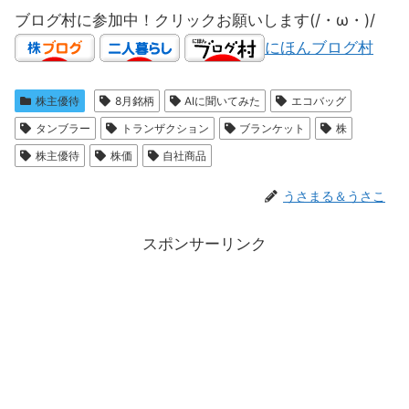
ブログ村に参加中！クリックお願いします(/・ω・)/
にほんブログ村
株主優待
8月銘柄
AIに聞いてみた
エコバッグ
タンブラー
トランザクション
ブランケット
株
株主優待
株価
自社商品
うさまる＆うさこ
スポンサーリンク