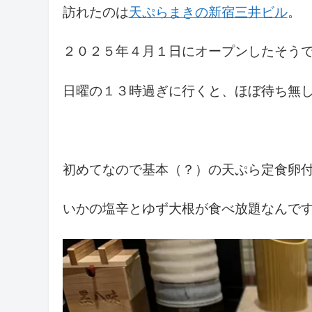
訪れたのは
天ぷらまきの新宿三井ビル
。
２０２５年４月１日にオープンしたそう
日曜の１３時過ぎに行くと、ほぼ待ち無
初めてなので基本（？）の天ぷら定食卵
いかの塩辛とゆず大根が食べ放題なんで