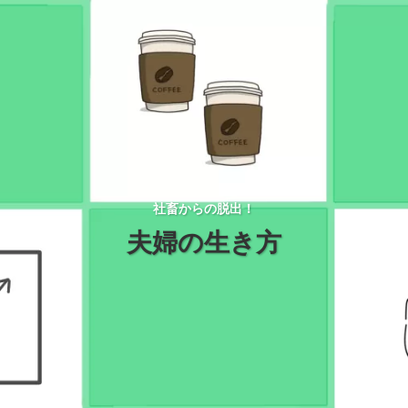
社畜からの脱出！
夫婦の生き方