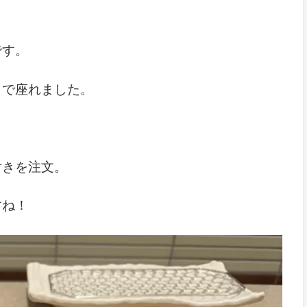
です。
しで座れました。
付きを注文。
すね！