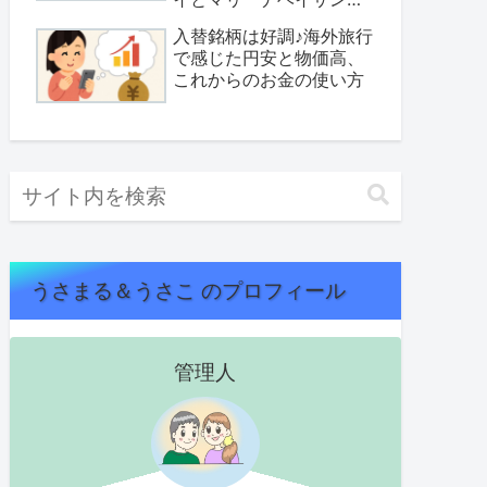
へ
入替銘柄は好調♪海外旅行
で感じた円安と物価高、
これからのお金の使い方
うさまる＆うさこ のプロフィール
管理人