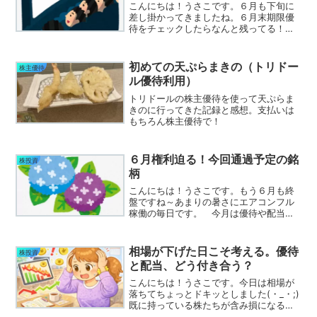
こんにちは！うさこです。６月も下旬に
差し掛かってきましたね。６月末期限優
待をチェックしたらなんと残ってる！と
いうことで、天気が良さそうな日にお出
かけしてきました。 向かった先は
TOHOシネマズです～！今月末期限の映
初めての天ぷらまきの（トリドー
株主優待
画ご招待券があったので、早...
ル優待利用）
トリドールの株主優待を使って天ぷらま
きのに行ってきた記録と感想。支払いは
もちろん株主優待で！
６月権利迫る！今回通過予定の銘
株投資
柄
こんにちは！うさこです。もう６月も終
盤ですね～あまりの暑さにエアコンフル
稼働の毎日です。 今月は優待や配当金
がいつもより多くて嬉しい月。食品スト
ックも懐も多少潤っています♪ さて、６
月権利も結構多いので大量取得予定の方
相場が下げた日こそ考える。優待
株投資
も多そう。私はというと...
と配当、どう付き合う？
こんにちは！うさこです。今日は相場が
落ちてちょっとドキッとしました(・_・;)
既に持っている株たちが含み損になるか
も・・・？と思うと怖くなりますよね。