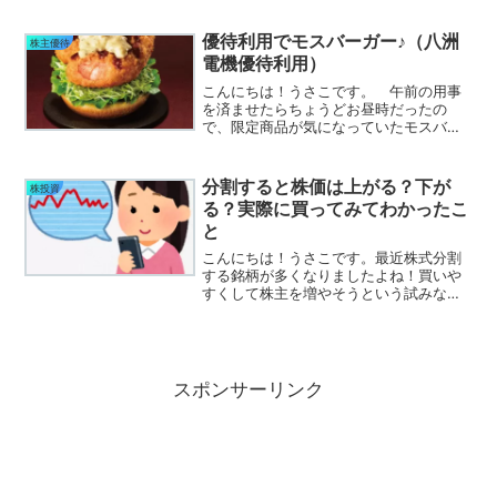
もちろん（？）私の持ち株も下げてしま
いました。下げ相場＝チャンス？と思う
優待利用でモスバーガー♪（八洲
株主優待
ことにしてみるでも...
電機優待利用）
こんにちは！うさこです。 午前の用事
を済ませたらちょうどお昼時だったの
で、限定商品が気になっていたモスバー
ガーへ直行。お目当ての品はこれ！でか
いエビフライがのっているなんて魅力的
じゃないですか・・・ 数量限定だけど平
分割すると株価は上がる？下が
株投資
日なのでまだありました。...
る？実際に買ってみてわかったこ
と
こんにちは！うさこです。最近株式分割
する銘柄が多くなりましたよね！買いや
すくして株主を増やそうという試みなん
だと思いますが、そんな銘柄を狙うヤツ
がいます。 そう！この男。うさまる分
割ハンターうさまるだ！ このお方、分
割と聞くと飛びついてきま...
スポンサーリンク