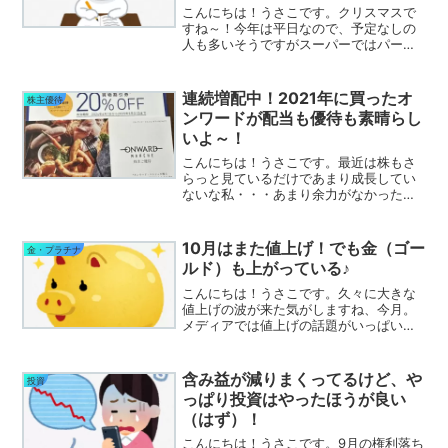
こんにちは！うさこです。クリスマスで
すね～！今年は平日なので、予定なしの
人も多いそうですがスーパーではパーテ
ィー準備っぽい親子をたくさん見かけま
した。そういう我が家も予定なしなので
すが、代わりに夫の仕事納めにお疲れパ
連続増配中！2021年に買ったオ
株主優待
ーティーをやります(*´...
ンワードが配当も優待も素晴らし
いよ～！
こんにちは！うさこです。最近は株もさ
らっと見ているだけであまり成長してい
ないな私・・・あまり余力がなかったの
で権利が過ぎたものを少し利確する程度
で真剣にウォッチすることをやめてしま
っていたのですが先日なんとなく利回り
10月はまた値上げ！でも金（ゴー
金・プラチナ
チェックしていたところ、...
ルド）も上がっている♪
こんにちは！うさこです。久々に大きな
値上げの波が来た気がしますね、今月。
メディアでは値上げの話題がいっぱいで
すが、私もチョコのお値段を見て驚愕し
ました( ﾟДﾟ)凄くお高くなったの
ね・・・私はもう普通に買うのは無理だ
含み益が減りまくってるけど、や
投資
わ。笑買うときは専らポイ...
っぱり投資はやったほうが良い
（はず）！
こんにちは！うさこです。9月の権利落ち