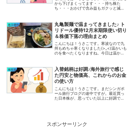
から下げまくってます・・・持ち株た
ち・・・おかげで含み益もガクッと減り
悲しいです(´;ω;｀)ｳｯ特に今、無職だか
ら・・・こういう時、他に収入源がある
と強いよねーと思う。 気分屋な私はつ
丸亀製麺で温まってきました♪ ト
株主優待
い弱気になってし...
リドール優待12月末期限使い切り
＆株価下落の理由まとめ
こんにちは！うさこです。寒波なので九
州もめちゃ寒くなりました(>_<)温かいも
のを食べたくなりますね。今日は温かい
ご飯を優待で楽しんできた記事です(*´ω
｀*)トリドールは優待期限が変更されて
いるので要チェック！そういえばそろそ
入替銘柄は好調♪海外旅行で感じ
株投資
ろ・・・とト...
た円安と物価高、これからのお金
の使い方
こんにちは！うさこです。まだシンガポ
ール旅行ブログの途中ですが。最近買っ
た日本株が、思っていた以上に好調で
す！半導体株が大きく上昇していた頃に
少しずつ銘柄を入れ替えたのですが、そ
の判断が今になって良い結果につながっ
ています(/・ω・)/さら...
スポンサーリンク