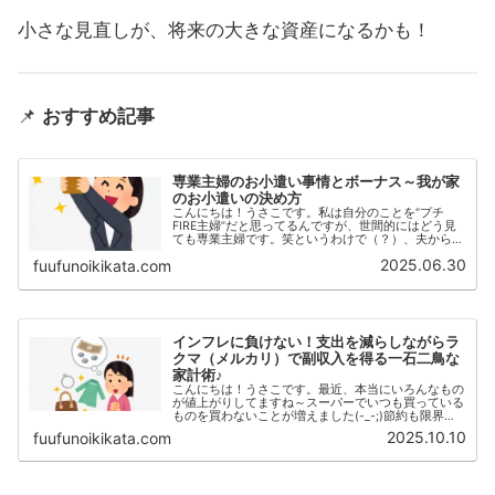
小さな見直しが、将来の大きな資産になるかも！
📌
おすすめ記事
専業主婦のお小遣い事情とボーナス～我が家
のお小遣いの決め方
こんにちは！うさこです。私は自分のことを“プチ
FIRE主婦”だと思ってるんですが、世間的にはどう見
ても専業主婦です。笑というわけで（？）、夫からあ
りがた～くお小遣いをもらっています。「資産運用し
2025.06.30
fuufunoikikata.com
てるならお小遣いなんていらないんじゃ？」なんて...
インフレに負けない！支出を減らしながらラ
クマ（メルカリ）で副収入を得る一石二鳥な
家計術♪
こんにちは！うさこです。最近、本当にいろんなもの
が値上がりしてますね～スーパーでいつも買っている
ものを買わないことが増えました(-_-;)節約も限界を
感じる今日このごろなので、私はなるべく無駄を減ら
2025.10.10
fuufunoikikata.com
しつつも家の中からお金を生み出すように意識...