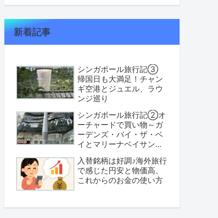
新着記事
シンガポール旅行記③
帰国日も大満足！チャン
ギ空港とジュエル、ラウ
ンジ巡り
シンガポール旅行記②オ
ーチャードで買い物～ガ
ーデンズ・バイ・ザ・ベ
イとマリーナベイサンズ
へ
入替銘柄は好調♪海外旅行
で感じた円安と物価高、
これからのお金の使い方