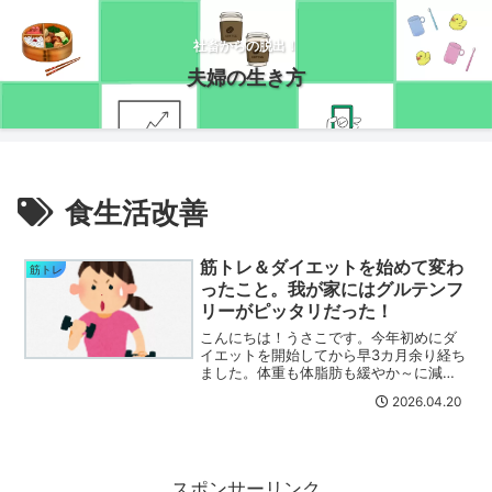
社畜からの脱出！
夫婦の生き方
食生活改善
筋トレ＆ダイエットを始めて変わ
筋トレ
ったこと。我が家にはグルテンフ
リーがピッタリだった！
こんにちは！うさこです。今年初めにダ
イエットを開始してから早3カ月余り経ち
ました。体重も体脂肪も緩やか～に減少
しているのですが・・・お米の消費量が
2026.04.20
爆増( ﾟДﾟ)毎年ふるさと納税で２０キロ
程注文すれば次の秋まで買わずに済んだ
のに、今年はもう...
スポンサーリンク