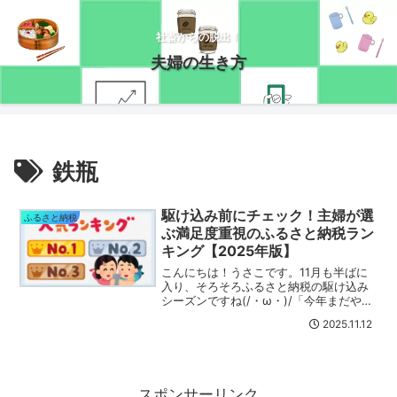
社畜からの脱出！
夫婦の生き方
鉄瓶
駆け込み前にチェック！主婦が選
ふるさと納税
ぶ満足度重視のふるさと納税ラン
キング【2025年版】
こんにちは！うさこです。11月も半ばに
入り、そろそろふるさと納税の駆け込み
シーズンですね(/・ω・)/「今年まだやっ
てないけど、何を選べばいいかわからな
2025.11.12
い…」「お得そうだけど、結局どれが満
足度高いの？」というお悩み、多いと思
います！私は以前...
スポンサーリンク