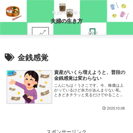
社畜からの脱出！
夫婦の生き方
金銭感覚
資産がいくら増えようと、普段の
日常
金銭感覚は変わらない
こんにちは！うさこです。今、株価は上
がっているけど余力があんまりない私。
ときどきチラッと見るだけでやることな
いです。笑高市トレードが話題だけど、
デイトレしないし持ち株への影響はあん
2025.10.08
まりなくて(´・ω・｀)ガンガン恩恵を受
ける日を心待ちにして...
スポンサーリンク