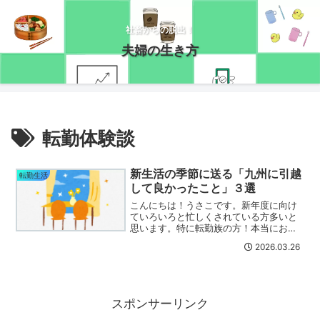
社畜からの脱出！
夫婦の生き方
転勤体験談
新生活の季節に送る「九州に引越
転勤生活
して良かったこと」３選
こんにちは！うさこです。新年度に向け
ていろいろと忙しくされている方多いと
思います。特に転勤族の方！本当にお疲
れ様です<(_ _)>私の場合、正社員を辞め
2026.03.26
て引越しなければならなかったので仕事
の引継ぎもあり、大変でした(;'∀')また、
共働きで...
スポンサーリンク