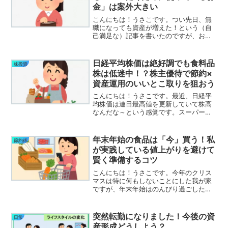
金」は案外大きい
こんにちは！うさこです。つい先日、無
職になっても資産が増えた！という（自
己満足な）記事を書いたのですが、お小
遣い用口座を確認していて気づきまし
た。私、そもそもお金を殆ど使わない生
活をしている・・・！日常的な生活費は
日経平均株価は絶好調でも食料品
株投資
普通に使います。食料品とか...
株は低迷中！？株主優待で節約×
資産運用のいいとこ取りを狙おう
こんにちは！うさこです。最近、日経平
均株価は連日最高値を更新していて株高
なんだな～という感覚です。スーパーで
の食料品の値上げも続いていて、日々イ
ンフレを感じてます(>_<)ですが！実は食
料品関連の株価が少し元気がないんで
年末年始の食品は「今」買う！私
節約術
す。最近の株高はAI...
が実践している値上がりを避けて
賢く準備するコツ
こんにちは！うさこです。今年のクリス
マスは特に何もしないことにした我が家
ですが、年末年始はのんびり過ごしたい
ので今から計画的に準備しています。な
ぜ今からなのか？それは、スーパーの食
品が一気に高くなるから！(´;ω;｀)我が家
突然転勤になりました！今後の資
日常
も家計管理をして...
産形成どうしよう？