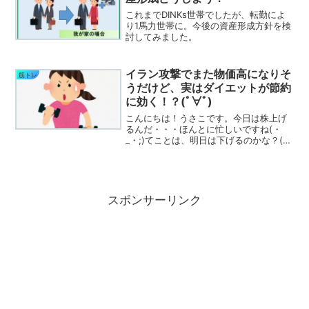
これまでDINKs世帯でしたが、転勤によ
り1馬力世帯に。今後の資産形成方針を検
討してみました。
イラン攻撃でまた物価高になりそ
筋トレ
うだけど、実はダイエットが節約
に効く！？(ﾟ∀ﾟ)
こんにちは！うさこです。今日は株上げ
るんだ・・・ほんとに忙しいですね(・
_・;)てことは、明日は下げるのかな？(ﾟ
∀ﾟ)ホルムズ海峡封鎖の影響で物価がます
ます上がりそうな予感がする今日この
頃・・・この機会にダイエットを始めて
みるのはいかがで...
スポンサーリンク