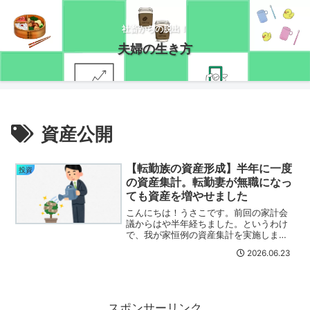
社畜からの脱出！
夫婦の生き方
資産公開
【転勤族の資産形成】半年に一度
投資
の資産集計。転勤妻が無職になっ
ても資産を増やせました
こんにちは！うさこです。前回の家計会
議からはや半年経ちました。というわけ
で、我が家恒例の資産集計を実施しまし
た！(/・ω・)/今年もお小遣いボーナス！
2026.06.23
夫のボーナスはまたもや最高値を更新で
す。本当にお疲れ様です！そして・・・
私のボーナスも頂き...
スポンサーリンク