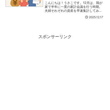
こんにちは！うさこです。12月は、我が
家で半年に一度の家計会議を行う時期。
夫婦それぞれの資産を早速集計してみた
ところ・・・驚きの結果が出ました！家
2025.12.17
計会議って何？という方はコチラを見て
ね(｀･ω･´)今年もお小遣いボーナスをゲ
ット♪夫のボーナ...
スポンサーリンク