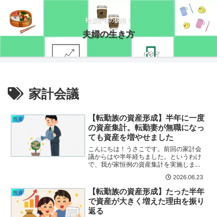
社畜からの脱出！
夫婦の生き方
家計会議
【転勤族の資産形成】半年に一度
投資
の資産集計。転勤妻が無職になっ
ても資産を増やせました
こんにちは！うさこです。前回の家計会
議からはや半年経ちました。というわけ
で、我が家恒例の資産集計を実施しまし
た！(/・ω・)/今年もお小遣いボーナス！
2026.06.23
夫のボーナスはまたもや最高値を更新で
す。本当にお疲れ様です！そして・・・
【転勤族の資産形成】たった半年
投資
私のボーナスも頂き...
で資産が大きく増えた理由を振り
返る