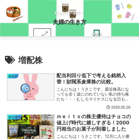
社畜からの脱出！
夫婦の生き方
増配株
配当利回り低下で考える銘柄入
株投資
替！財閥系倉庫株の比較。
こんにちは！うさこです。最近株高にな
っても全く波にのれていない私の持ち株
たち・・・むしろマイナスになる日もあ
るので悲しいです(´・ω・｀)しばらくバ
2026.05.26
リュー株には厳しい状況が続くのでしょ
うか？そんな私ですが、イラン情勢によ
ｍｅｉｔｏの株主優待はチョコの
株主優待
り内需は厳しい状況に...
値上げ時代に嬉しすぎる！2000
円相当のお菓子が到着しました
こんにちは！うさこです。12月に入り優