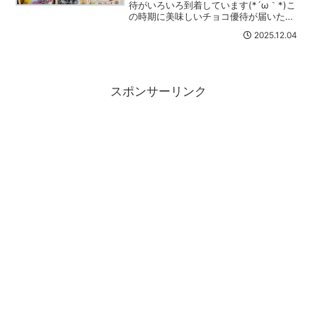
待がいろいろ到着しています(*´ω｀*)こ
の時期に美味しいチョコ優待が届いたの
でご紹介します～(/・ω・)/ｍｅｉｔｏか
2025.12.04
ら株主優待が到着！アルファベットチョ
コレートで有名なｍｅｉｔｏから株主優
待が届きま...
スポンサーリンク