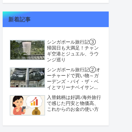
新着記事
シンガポール旅行記③
帰国日も大満足！チャン
ギ空港とジュエル、ラウ
ンジ巡り
シンガポール旅行記②オ
ーチャードで買い物～ガ
ーデンズ・バイ・ザ・ベ
イとマリーナベイサンズ
へ
入替銘柄は好調♪海外旅行
で感じた円安と物価高、
これからのお金の使い方