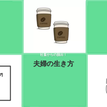
社畜からの脱出！
夫婦の生き方