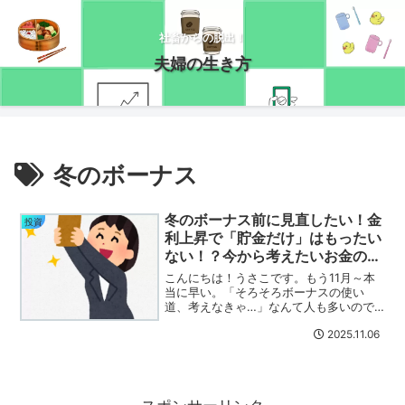
社畜からの脱出！
夫婦の生き方
冬のボーナス
冬のボーナス前に見直したい！金
投資
利上昇で「貯金だけ」はもったい
ない！？今から考えたいお金の活
かし方
こんにちは！うさこです。もう11月～本
当に早い。「そろそろボーナスの使い
道、考えなきゃ…」なんて人も多いので
は？羨ましい～(´・ω・｀)ｲｲﾅｰ銀行の金
2025.11.06
利が上がってるので、貯金を選択肢に入
れる人も増えているはず。でも実際のと
ころ、金利が上が...