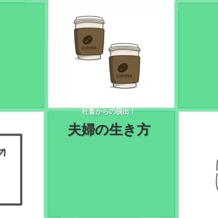
社畜からの脱出！
夫婦の生き方