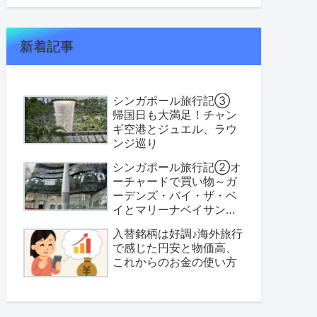
新着記事
シンガポール旅行記③
帰国日も大満足！チャン
ギ空港とジュエル、ラウ
ンジ巡り
シンガポール旅行記②オ
ーチャードで買い物～ガ
ーデンズ・バイ・ザ・ベ
イとマリーナベイサンズ
へ
入替銘柄は好調♪海外旅行
で感じた円安と物価高、
これからのお金の使い方