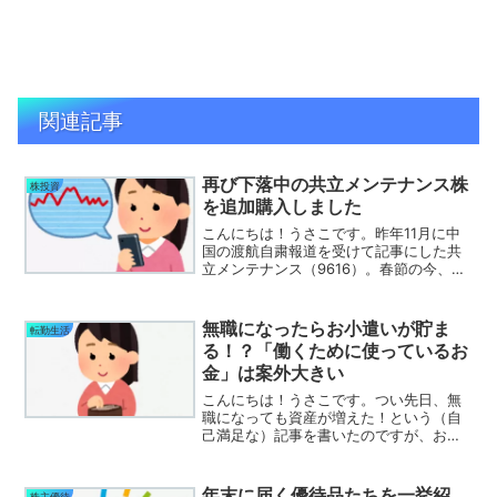
関連記事
再び下落中の共立メンテナンス株
株投資
を追加購入しました
こんにちは！うさこです。昨年11月に中
国の渡航自粛報道を受けて記事にした共
立メンテナンス（9616）。春節の今、ま
た下げていますね( ﾟДﾟ)共立メンテナン
ス株の売買振り返り実はこのとき、保有
０の状態から800株まで買い戻していま
無職になったらお小遣いが貯ま
転勤生活
した。その...
る！？「働くために使っているお
金」は案外大きい
こんにちは！うさこです。つい先日、無
職になっても資産が増えた！という（自
己満足な）記事を書いたのですが、お小
遣い用口座を確認していて気づきまし
た。私、そもそもお金を殆ど使わない生
活をしている・・・！日常的な生活費は
年末に届く優待品たちを一挙紹
株主優待