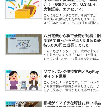
普通に使います。食料品とか...
介！（GSIクレオス、U.S.M.H、
大和証券、エクセディ）
こんにちは！うさこです。唐突ですが、
最近届いた優待たちを紹介します～(/・
ω・)/GSIクレオスこちらは保有期間と株
数に応じてQUOカードが貰えます！私は
300株で3年以上なので、3,000円分にな
りました！ヾ(*´∀｀*)ﾉ最近QUOカー...
八洲電機から株主優待が到着！旧
株主優待
NISAで買ったら利回り5.8％＆優
待5,000円に成長しました
こんにちは！うさこです。黄砂が来てる
から外出なんてムリ(´・ω・｀)と引きこ
もっていましたが、今日は出なければ。
ファミマのお試し引換券が取れちゃった
し、ローソンのポン活もある。やる気の
ない主婦だけど今日は外に出ます(´・ω・
ソフトバンク優待案内とPayPay
投資
｀)ﾒﾝﾄﾞｲ八...
ポイント運用
こんにちは！うさこです。ソフトバンク
より株主優待の案内が到着しました。よ
くよく見ると、優待がもらえるのまだ先
の話なんだね？今からアカウント連携っ
て気が早いような(・_・;)ソフトバンクは
分割前から持っていて、今では3000株に
相場がイマイチな時はお買い得品
株主優待
なりました。 ...