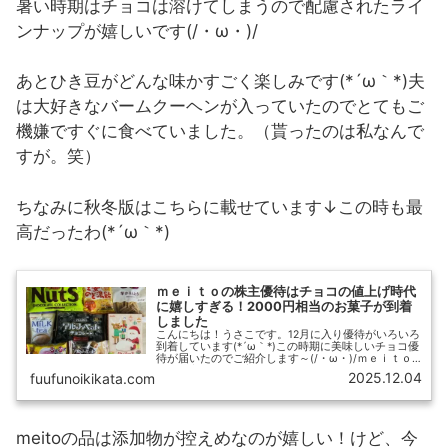
暑い時期はチョコは溶けてしまうので配慮されたライ
ンナップが嬉しいです(/・ω・)/
あとひき豆がどんな味かすごく楽しみです(*´ω｀*)夫
は大好きなバームクーヘンが入っていたのでとてもご
機嫌ですぐに食べていました。（貰ったのは私なんで
すが。笑）
ちなみに秋冬版はこちらに載せています↓この時も最
高だったわ(*´ω｀*)
ｍｅｉｔｏの株主優待はチョコの値上げ時代
に嬉しすぎる！2000円相当のお菓子が到着
しました
こんにちは！うさこです。12月に入り優待がいろいろ
到着しています(*´ω｀*)この時期に美味しいチョコ優
待が届いたのでご紹介します～(/・ω・)/ｍｅｉｔｏ
から株主優待が到着！アルファベットチョコレートで
2025.12.04
fuufunoikikata.com
有名なｍｅｉｔｏから株主優待が届きま…
meitoの品は添加物が控えめなのが嬉しい！けど、今