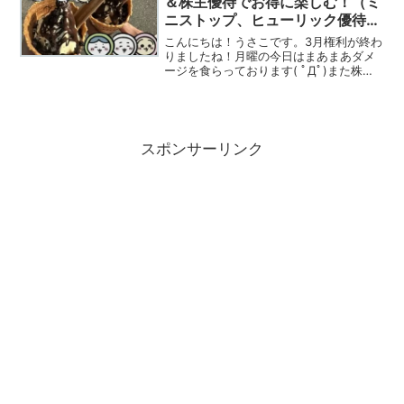
＆株主優待でお得に楽しむ！（ミ
ニストップ、ヒューリック優待利
用）
こんにちは！うさこです。3月権利が終わ
りましたね！月曜の今日はまあまあダメ
ージを食らっております( ﾟДﾟ)また株価
が戻ってくれるのを根気強く待つしかあ
りませんね(´・ω・｀)イラン情勢もチェ
ックするたびに言うことが変わっている
ので、まだ収...
スポンサーリンク