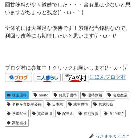
回甘味料が少々微妙でした・・・含有量は少ないと思
いますがちょっと残念(´・ω・｀)
全体的には大満足な優待です！累進配当銘柄なので、
利回り改善にも期待したいと思います(/・ω・)/
ブログ村に参加中！クリックお願いします(/・ω・)/
にほんブログ村
株主優待
meito
お菓子優待
優待到着
名糖産業
名糖産業株主優待
日本株
株主優待
株式投資
累進配当
資産運用
配当金
長期投資
食品優待
高配当株
うさまる＆うさこ