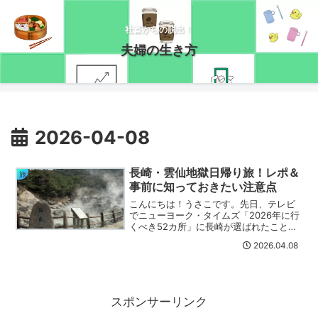
社畜からの脱出！
夫婦の生き方
2026-04-08
長崎・雲仙地獄日帰り旅！レポ＆
旅
事前に知っておきたい注意点
こんにちは！うさこです。先日、テレビ
でニューヨーク・タイムズ「2026年に行
くべき52カ所」に長崎が選ばれたことを
知りました。長崎は数回行きましたが、
2026.04.08
そういえばまだ雲仙行ってなかった
な・・・と思いだしたので日帰りで行き
ました(/・ω・)/雲...
スポンサーリンク