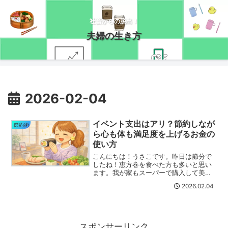
社畜からの脱出！
夫婦の生き方
2026-02-04
イベント支出はアリ？節約しなが
節約術
ら心も体も満足度を上げるお金の
使い方
こんにちは！うさこです。昨日は節分で
したね！恵方巻を食べた方も多いと思い
ます。我が家もスーパーで購入して美味
しく頂きました(*´ω｀*)普段は節約を心
2026.02.04
がけているのであまりイベント消費はし
ないのですが、恵方巻は節分じゃなくて
も普通に食べたい！...
スポンサーリンク