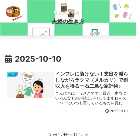
社畜からの脱出！
夫婦の生き方
2025-10-10
インフレに負けない！支出を減ら
節約術
しながらラクマ（メルカリ）で副
収入を得る一石二鳥な家計術♪
こんにちは！うさこです。最近、本当に
いろんなものが値上がりしてますね～ス
ーパーでいつも買っているものを買わな
いことが増えました(-_-;)節約も限界を感
2025.10.10
じる今日このごろなので、私はなるべく
無駄を減らしつつも家の中からお金を生
み出すように意識...
スポンサーリンク