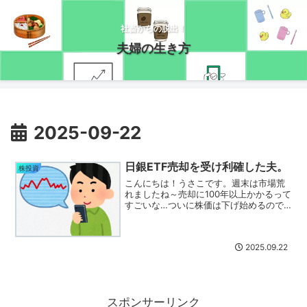
社畜からの脱出！
夫婦の生き方
2025-09-22
日銀ETF売却を受け利確した夫。
株投資
こんにちは！うさこです。週末は市場荒
れましたね～売却に100年以上かかるって
すごいな…ついに株価は下げ始めるので
しょうか・・・？ このニュースを金曜
の夜に知った夫。保有銘柄の中に影響が
大きそうな銘柄の一つを持っており、し
2025.09.22
かも買ってから結構長...
スポンサーリンク