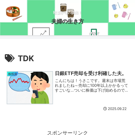
社畜からの脱出！
夫婦の生き方
TDK
日銀ETF売却を受け利確した夫。
株投資
こんにちは！うさこです。週末は市場荒
れましたね～売却に100年以上かかるって
すごいな…ついに株価は下げ始めるので
しょうか・・・？ このニュースを金曜
の夜に知った夫。保有銘柄の中に影響が
大きそうな銘柄の一つを持っており、し
2025.09.22
かも買ってから結構長...
スポンサーリンク