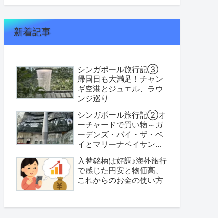
新着記事
シンガポール旅行記③
帰国日も大満足！チャン
ギ空港とジュエル、ラウ
ンジ巡り
シンガポール旅行記②オ
ーチャードで買い物～ガ
ーデンズ・バイ・ザ・ベ
イとマリーナベイサンズ
へ
入替銘柄は好調♪海外旅行
で感じた円安と物価高、
これからのお金の使い方