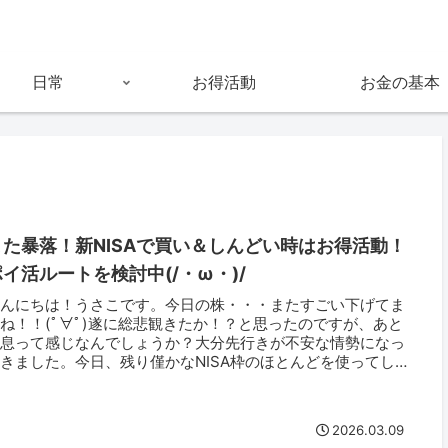
日常
お得活動
お金の基本
また暴落！新NISAで買い＆しんどい時はお得活動！
ポイ活ルートを検討中(/・ω・)/
こんにちは！うさこです。今日の株・・・またすごい下げてま
ね！！(ﾟ∀ﾟ)遂に総悲観きたか！？と思ったのですが、あと
一息って感じなんでしょうか？大分先行きが不安な情勢になっ
きました。今日、残り僅かなNISA枠のほとんどを使ってし
いました...
2026.03.09