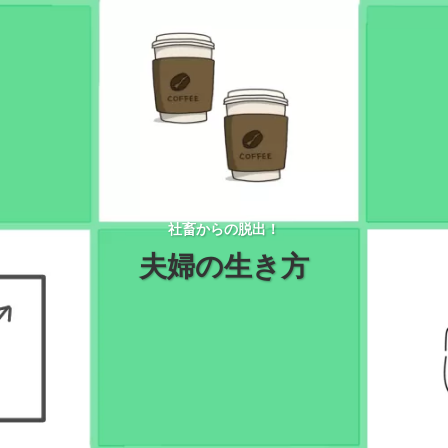
社畜からの脱出！
夫婦の生き方