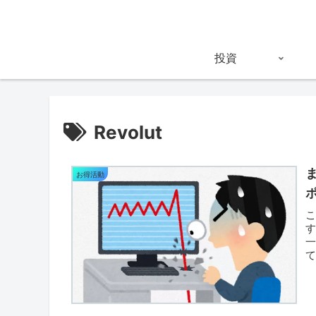
投資
Revolut
お得活動
す
て
ま