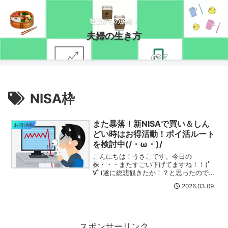
社畜からの脱出！
夫婦の生き方
NISA枠
また暴落！新NISAで買い＆しん
お得活動
どい時はお得活動！ポイ活ルート
を検討中(/・ω・)/
こんにちは！うさこです。今日の
株・・・またすごい下げてますね！！(ﾟ
∀ﾟ)遂に総悲観きたか！？と思ったのです
が、あと一息って感じなんでしょうか？
2026.03.09
大分先行きが不安な情勢になってきまし
た。今日、残り僅かなNISA枠のほとんど
を使ってしまいました...
スポンサーリンク