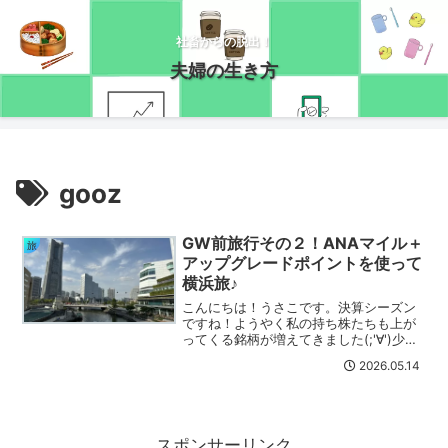
社畜からの脱出！
夫婦の生き方
gooz
GW前旅行その２！ANAマイル＋
旅
アップグレードポイントを使って
横浜旅♪
こんにちは！うさこです。決算シーズン
ですね！ようやく私の持ち株たちも上が
ってくる銘柄が増えてきました(;'∀')少し
銘柄の入れ替えをしたりして頑張ってい
2026.05.14
ます(/・ω・)/話は変わりますが、先日
GW前に実はもう一か所旅行に行っていま
した！ちょ...
スポンサーリンク