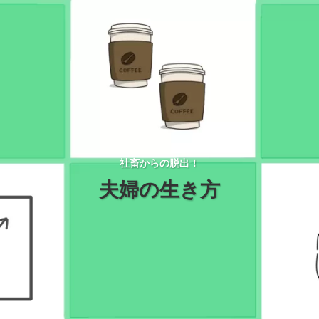
社畜からの脱出！
夫婦の生き方