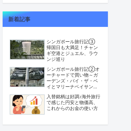
新着記事
シンガポール旅行記③
帰国日も大満足！チャン
ギ空港とジュエル、ラウ
ンジ巡り
シンガポール旅行記②オ
ーチャードで買い物～ガ
ーデンズ・バイ・ザ・ベ
イとマリーナベイサンズ
へ
入替銘柄は好調♪海外旅行
で感じた円安と物価高、
これからのお金の使い方