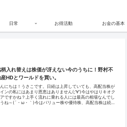
日常
お得活動
お金の基本
銘柄入れ替えは株価が冴えない今のうちに！野村不
動産HDとワールドを買い。
こんにちは！うさこです。日経は上昇していても、高配当株が
インの私にはあまり恩恵はありません(;'∀')今はやはりキオク
シアですかね？上手く流れに乗れる人には最高の相場なんでし
うね～(´・ω・｀)今はバリュー株や優待株、高配当株は続落
て...