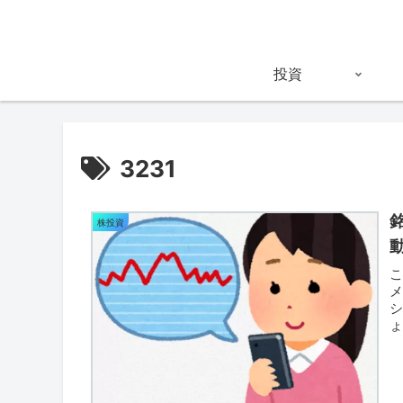
投資
3231
株投資
メ
ょ
し