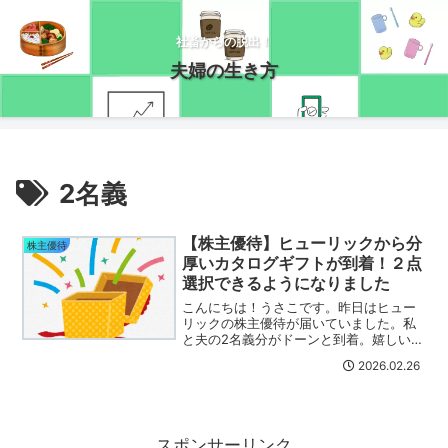
社畜からの脱出！
夫婦の生き方
2名義
【株主優待】ヒューリックから分
株主優待
厚いカタログギフトが到着！２点
選択できるようになりました
こんにちは！うさこです。昨日はヒュー
リックの株主優待が届いていました。私
と夫の2名義分がドーンと到着。嬉しいな
～と思って開けてみると、申込用紙が２
2026.02.26
枚入ってる！ついに長期優待になりまし
た～(/・ω・)/ﾔｯﾀｰ・・・と思ったら優待
変更してたの...
スポンサーリンク