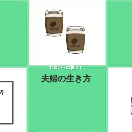
社畜からの脱出！
夫婦の生き方