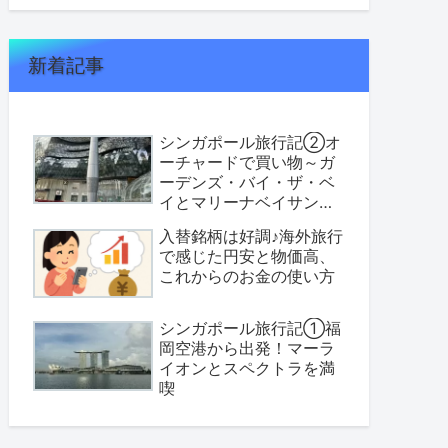
新着記事
シンガポール旅行記②オ
ーチャードで買い物～ガ
ーデンズ・バイ・ザ・ベ
イとマリーナベイサンズ
へ
入替銘柄は好調♪海外旅行
で感じた円安と物価高、
これからのお金の使い方
シンガポール旅行記①福
岡空港から出発！マーラ
イオンとスペクトラを満
喫