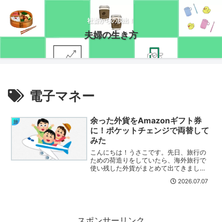
社畜からの脱出！
夫婦の生き方
電子マネー
余った外貨をAmazonギフト券
旅
に！ポケットチェンジで両替して
みた
こんにちは！うさこです。先日、旅行の
ための荷造りをしていたら、海外旅行で
使い残した外貨がまとめて出てきまし
た。そのため、以前から気になっていた
2026.07.07
サービスを使ってみましたので、今回は
その超ザックリレポです(/・ω・)/気にな
っていたサービスとい...
スポンサーリンク