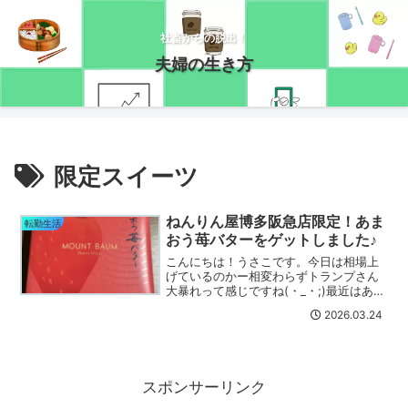
社畜からの脱出！
夫婦の生き方
限定スイーツ
ねんりん屋博多阪急店限定！あま
転勤生活
おう苺バターをゲットしました♪
こんにちは！うさこです。今日は相場上
げているのかー相変わらずトランプさん
大暴れって感じですね(・_・;)最近はあま
り売買せず含み益の上下をチラッと見る
2026.03.24
だけな私。株買いたいんだけど、あまり
余力がなくて(;'∀')3月権利分の入金が今
から待ちき...
スポンサーリンク