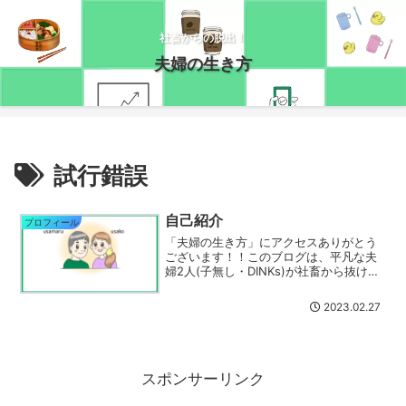
社畜からの脱出！
夫婦の生き方
試行錯誤
自己紹介
プロフィール
「夫婦の生き方」にアクセスありがとう
ございます！！このブログは、平凡な夫
婦2人(子無し・DINKs)が社畜から抜け出
すために試行錯誤しながら生活していく
「資産運用・節約・貯蓄・日常」につい
2023.02.27
て綴るブログです。夫婦ともに資産運用
を行っており、資...
スポンサーリンク