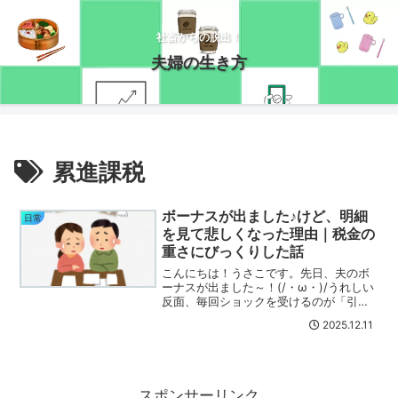
社畜からの脱出！
夫婦の生き方
累進課税
ボーナスが出ました♪けど、明細
日常
を見て悲しくなった理由｜税金の
重さにびっくりした話
こんにちは！うさこです。先日、夫のボ
ーナスが出ました～！(/・ω・)/うれしい
反面、毎回ショックを受けるのが「引か
れている税金の多さ」。明細を見ると、
2025.12.11
ため息が出ちゃう時期でもありま
す・・・。所得への課税強化は続いてい
るニュースにも出てますが...
スポンサーリンク