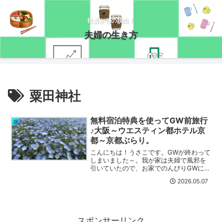
社畜からの脱出！
夫婦の生き方
粟田神社
無料宿泊特典を使ってGW前旅行
旅
♪大阪～ウエスティン都ホテル京
都～京都ぶらり。
こんにちは！うさこです。GWが終わって
しまいました～。我が家は夫婦で風邪を
引いていたので、お家でのんびりGWにし
ておいて大正解でした！その代わり、GW
2026.05.07
に入る前に旅行に行けたので良かったで
す(*´ω｀*)というわけで！旅行ブログを
お送りします...
スポンサーリンク