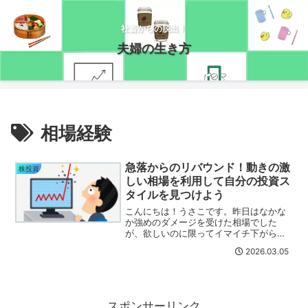
社畜からの脱出！
夫婦の生き方
相場経験
急落からのリバウンド！動きの激
株投資
しい相場を利用して自分の投資ス
タイルを見つけよう
こんにちは！うさこです。昨日はなかな
か強めのダメージを受けた相場でした
が、欲しいのに限ってイマイチ下がらな
いので「よし！明日だ！」と思っていた
2026.03.05
のに・・・もうリバウンド！( ﾟДﾟ)停戦
協議打診のニュースがきっかけになった
ようです。買い基準は...
スポンサーリンク