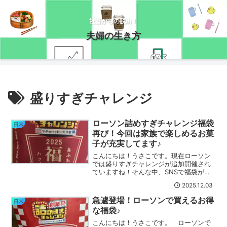
社畜からの脱出！
夫婦の生き方
盛りすぎチャレンジ
ローソン詰めすぎチャレンジ福袋
日常
再び！今回は家族で楽しめるお菓
子が充実してます♪
こんにちは！うさこです。現在ローソン
では盛りすぎチャレンジが追加開催され
ていますね！そんな中、SNSで福袋がま
た出ている！という投稿を見かけたので
2025.12.03
早速買いに行きました！ローソン詰めす
ぎチャレンジ福袋再び！早速買ってきま
急遽登場！ローソンで買えるお得
日常
した～！(/・ω・)/...
な福袋♪
こんにちは！うさこです。 ローソンで