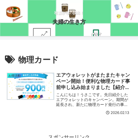
社畜からの脱出！
夫婦の生き方
物理カード
エアウォレットがまたまたキャン
お得活動
ペーン開始！便利な物理カード事
前申し込み始まりました【紹介コ
ードあり】
こんにちは！うさこです。先日紹介した
エアウォレットのキャンペーン。期間が
延長され、新たに物理カード発行の事前
申し込みが始まりました！エアウォレッ
2026.02.13
トの詳細はこちらをチェックしてみてね
(｀･ω･´)早速チェックしてみましょう～
(/・ω・)/これ...
スポンサーリンク