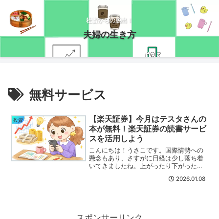
社畜からの脱出！
夫婦の生き方
無料サービス
【楽天証券】今月はテスタさんの
投資
本が無料！楽天証券の読書サービ
スを活用しよう
こんにちは！うさこです。国際情勢への
懸念もあり、さすがに日経は少し落ち着
いてきましたね。上がったり下がったり
に振り回されると、気持ちも疲れちゃう
2026.01.08
のであんまり神経質にならず、マイペー
スでいきましょう(/・ω・)/無料で投資の
勉強ができる！楽天...
スポンサーリンク