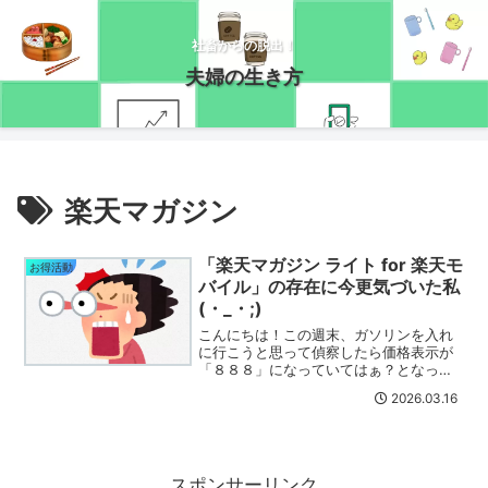
社畜からの脱出！
夫婦の生き方
楽天マガジン
「楽天マガジン ライト for 楽天モ
お得活動
バイル」の存在に今更気づいた私
(・_・;)
こんにちは！この週末、ガソリンを入れ
に行こうと思って偵察したら価格表示が
「８８８」になっていてはぁ？となった
うさこです( ﾟДﾟ)これ、九州文化らしい
2026.03.16
ですね？いつもは価格表示してるガソリ
ンスタンドなのに(´;ω;｀)普通に不便で困
る！こんな...
スポンサーリンク