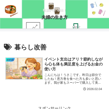
社畜からの脱出！
夫婦の生き方
暮らし改善
イベント支出はアリ？節約しなが
節約術
ら心も体も満足度を上げるお金の
使い方
こんにちは！うさこです。昨日は節分で
したね！恵方巻を食べた方も多いと思い
ます。我が家もスーパーで購入して美味
しく頂きました(*´ω｀*)普段は節約を心
2026.02.04
がけているのであまりイベント消費はし
ないのですが、恵方巻は節分じゃなくて
も普通に食べたい！...
スポンサーリンク